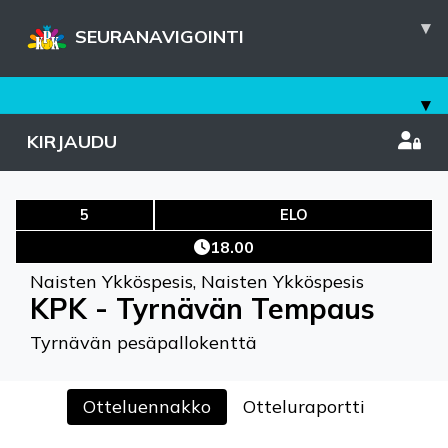
▾
SEURANAVIGOINTI
▾
KIRJAUDU
5
ELO
18.00
Naisten Ykköspesis
,
Naisten Ykköspesis
KPK - Tyrnävän Tempaus
Tyrnävän pesäpallokenttä
Otteluennakko
Otteluraportti