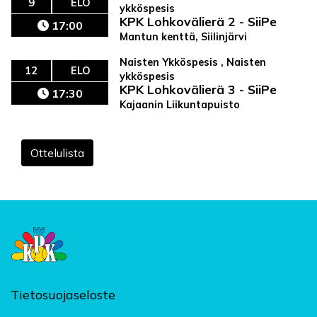
9
ELO
ykköspesis
KPK Lohkovälierä 2 - SiiPe
17:00
Mantun kenttä, Siilinjärvi
Naisten Ykköspesis , Naisten
12
ELO
ykköspesis
KPK Lohkovälierä 3 - SiiPe
17:30
Kajaanin Liikuntapuisto
Ottelulista
Tietosuojaseloste