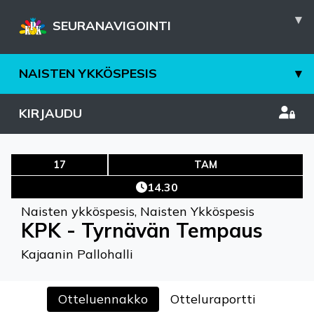
▾
SEURANAVIGOINTI
NAISTEN YKKÖSPESIS
▾
KIRJAUDU
17
TAM
14.30
Naisten ykköspesis
,
Naisten Ykköspesis
KPK - Tyrnävän Tempaus
Kajaanin Pallohalli
Otteluennakko
Otteluraportti