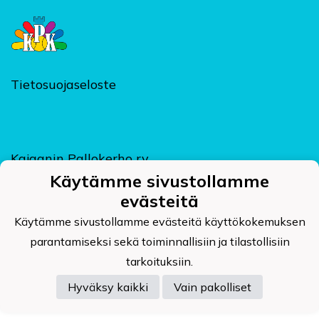
Tietosuojaseloste
Kajaanin Pallokerho ry
Kehräämöntie 7, PL 124, 87400 KAJAANI
Käytämme sivustollamme
kpk@kajaaninpallokerho.fi
evästeitä
Käytämme sivustollamme evästeitä käyttökokemuksen
parantamiseksi sekä toiminnallisiin ja tilastollisiin
tarkoituksiin.
Powered by
Hyväksy kaikki
Vain pakolliset