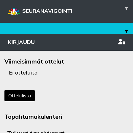
▾
SEURANAVIGOINTI
▾
KIRJAUDU
Viimeisimmät ottelut
Ei otteluita
Ottelulista
Tapahtumakalenteri