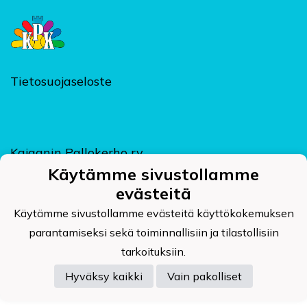
Tietosuojaseloste
Kajaanin Pallokerho ry
Kehräämöntie 7, PL 124, 87400 KAJAANI
Käytämme sivustollamme
kpk@kajaaninpallokerho.fi
evästeitä
Käytämme sivustollamme evästeitä käyttökokemuksen
parantamiseksi sekä toiminnallisiin ja tilastollisiin
tarkoituksiin.
Powered by
Hyväksy kaikki
Vain pakolliset