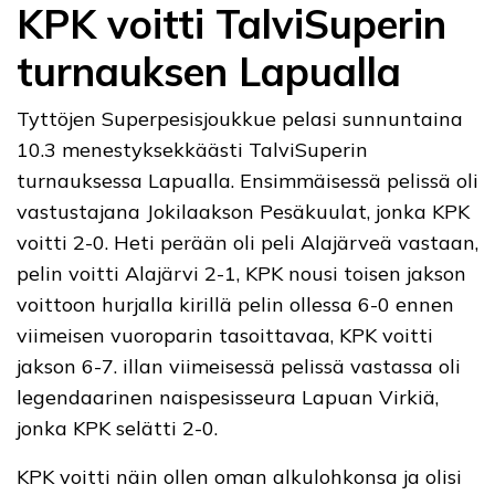
KPK voitti TalviSuperin
turnauksen Lapualla
Tyttöjen Superpesisjoukkue pelasi sunnuntaina
10.3 menestyksekkäästi TalviSuperin
turnauksessa Lapualla. Ensimmäisessä pelissä oli
vastustajana Jokilaakson Pesäkuulat, jonka KPK
voitti 2-0. Heti perään oli peli Alajärveä vastaan,
pelin voitti Alajärvi 2-1, KPK nousi toisen jakson
voittoon hurjalla kirillä pelin ollessa 6-0 ennen
viimeisen vuoroparin tasoittavaa, KPK voitti
jakson 6-7. illan viimeisessä pelissä vastassa oli
legendaarinen naispesisseura Lapuan Virkiä,
jonka KPK selätti 2-0.
KPK voitti näin ollen oman alkulohkonsa ja olisi