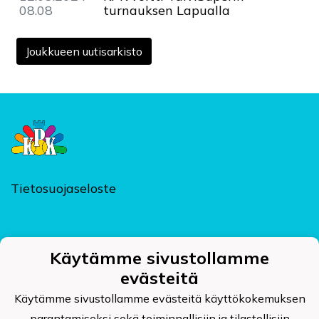
08.08
turnauksen Lapualla
Joukkueen uutisarkisto
Tietosuojaseloste
Käytämme sivustollamme
Kajaanin Pallokerho ry
evästeitä
Kehräämöntie 7, PL 124, 87400 KAJAANI
kpk@kajaaninpallokerho.fi
Käytämme sivustollamme evästeitä käyttökokemuksen
parantamiseksi sekä toiminnallisiin ja tilastollisiin