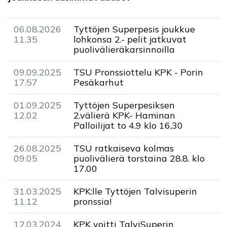
06.08.2026
Tyttöjen Superpesis joukkue
11.35
lohkonsa 2.- pelit jatkuvat
puolivälieräkarsinnoilla
09.09.2025
TSU Pronssiottelu KPK - Porin
17.57
Pesäkarhut
01.09.2025
Tyttöjen Superpesiksen
12.02
2.välierä KPK- Haminan
Palloilijat to 4.9 klo 16,30
26.08.2025
TSU ratkaiseva kolmas
09.05
puolivälierä torstaina 28.8. klo
17.00
31.03.2025
KPK:lle Tyttöjen Talvisuperin
11.12
pronssia!
12.03.2024
KPK voitti TalviSuperin