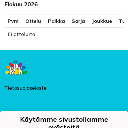
Elokuu
2026
Pvm
Ottelu
Paikka
Sarja
Joukkue
Tul
Ei otteluita
Tietosuojaseloste
Kajaanin Pallokerho ry
Käytämme sivustollamme
Kehräämöntie 7, PL 124, 87400 KAJAANI
evästeitä