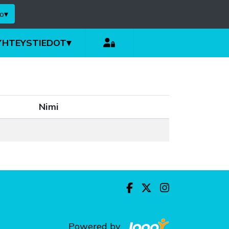
o
▾
YHTEYSTIEDOT
▾
Nimi
Powered by