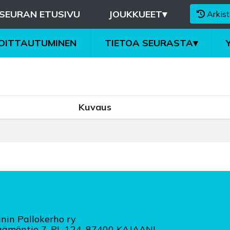
SEURAN ETUSIVU
JOUKKUEET
▾
Arkist
MOITTAUTUMINEN
TIETOA SEURASTA
▾
Kuvaus
nin Pallokerho ry
äämöntie 7, PL 124, 87400 KAJAANI