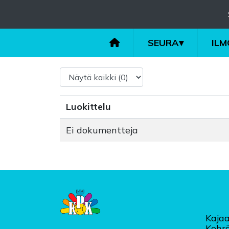
SEURA
▾
IL
Luokittelu
Ei dokumentteja
Kajaa
Kehr