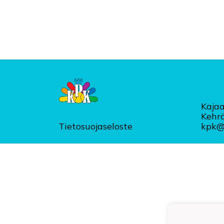
Kajaa
Kehr
Tietosuojaseloste
kpk@k