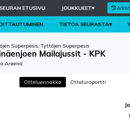
SEURAN ETUSIVU
JOUKKUEET
▾
Arkist
MOITTAUTUMINEN
TIETOA SEURASTA
▾
öjen Superpesis
,
Tyttöjen Superpesis
inäenjoen Mailajussit - KPK
co Areena
Otteluennakko
Otteluraportti
J