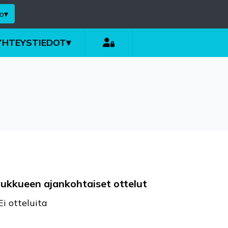
o
▾
YHTEYSTIEDOT
▾
oukkueen ajankohtaiset ottelut
Ei otteluita