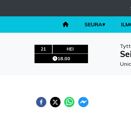
SEURA
▾
IL
Tytt
21
HEI
Se
18.00
Uni