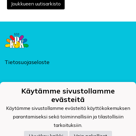
Joukkueen uutisarkisto
Tietosuojaseloste
Käytämme sivustollamme
Kajaanin Pallokerho ry
evästeitä
Kehräämöntie 7, PL 124, 87400 KAJAANI
kpk@kajaaninpallokerho.fi
Käytämme sivustollamme evästeitä käyttökokemuksen
parantamiseksi sekä toiminnallisiin ja tilastollisiin
tarkoituksiin.
Hyväksy kaikki
Vain pakolliset