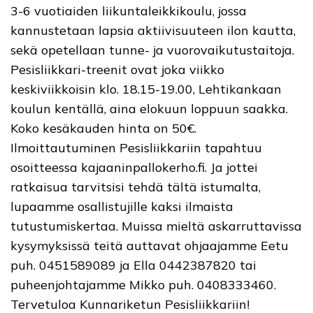
3-6 vuotiaiden liikuntaleikkikoulu, jossa
kannustetaan lapsia aktiivisuuteen ilon kautta,
sekä opetellaan tunne- ja vuorovaikutustaitoja.
Pesisliikkari-treenit ovat joka viikko
keskiviikkoisin klo. 18.15-19.00, Lehtikankaan
koulun kentällä, aina elokuun loppuun saakka.
Koko kesäkauden hinta on 50€.
Ilmoittautuminen Pesisliikkariin tapahtuu
osoitteessa kajaaninpallokerho.fi. Ja jottei
ratkaisua tarvitsisi tehdä tältä istumalta,
lupaamme osallistujille kaksi ilmaista
tutustumiskertaa. Muissa mieltä askarruttavissa
kysymyksissä teitä auttavat ohjaajamme Eetu
puh. 0451589089 ja Ella 0442387820 tai
puheenjohtajamme Mikko puh. 0408333460.
Tervetuloa Kunnariketun Pesisliikkariin!