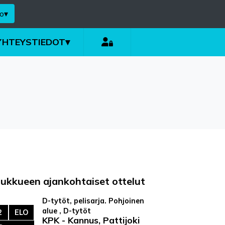
o
▾
YHTEYSTIEDOT
▾
oukkueen ajankohtaiset ottelut
D-tytöt, pelisarja. Pohjoinen
alue , D-tytöt
2
ELO
KPK - Kannus, Pattijoki