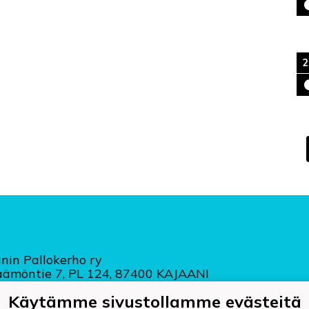
2
nin Pallokerho ry
äämöntie 7, PL 124, 87400 KAJAANI
ajaaninpallokerho.fi
Käytämme sivustollamme evästeitä