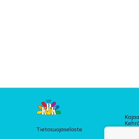
Kajaa
Kehr
Tietosuojaseloste
kpk@k