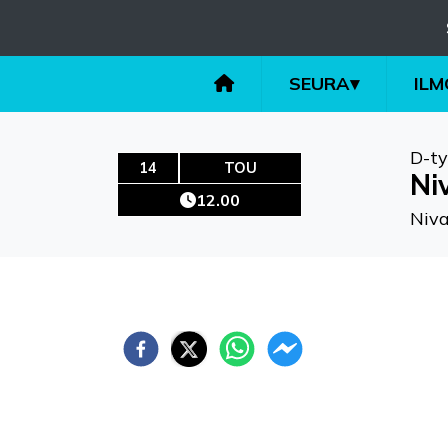
SEURA
▾
IL
D-ty
14
TOU
Ni
12.00
Niva