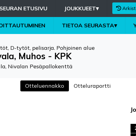
SEURAN ETUSIVU
JOUKKUEET
▾
Arkist
MOITTAUTUMINEN
TIETOA SEURASTA
▾
töt
,
D-tytöt, pelisarja. Pohjoinen alue
vala, Muhos - KPK
la, Nivalan Pesäpallokenttä
Otteluennakko
Otteluraportti
J