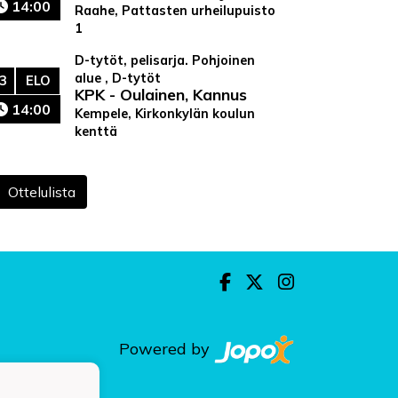
14:00
Raahe, Pattasten urheilupuisto
1
D-tytöt, pelisarja. Pohjoinen
alue , D-tytöt
3
ELO
KPK - Oulainen, Kannus
14:00
Kempele, Kirkonkylän koulun
kenttä
Ottelulista
Powered by