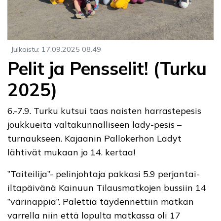
Julkaistu
:
17.09.2025
08.49
Pelit ja Pensselit! (Turku
2025)
6.-7.9. Turku kutsui taas naisten harrastepesis
joukkueita valtakunnalliseen lady-pesis –
turnaukseen. Kajaanin Pallokerhon Ladyt
lähtivät mukaan jo 14. kertaa!
”Taiteilija”- pelinjohtaja pakkasi 5.9 perjantai-
iltapäivänä Kainuun Tilausmatkojen bussiin 14
”värinappia”. Palettia täydennettiin matkan
varrella niin että lopulta matkassa oli 17