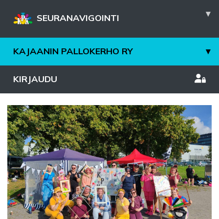
▾
SEURANAVIGOINTI
KAJAANIN PALLOKERHO RY
▾
KIRJAUDU