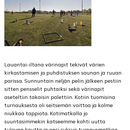
Lauantai-iltana värinapit tekivät värien
kirkastamisen ja puhdistuksen saunan ja ruuan
parissa. Sunnuntain neljän pelin jälkeen pestiin
sitten pensselit puhtaiksi sekä värinapit
aseteltiin takaisin palettiin. Kotiin tuomisina
turnauksesta oli seitsemän voittoa ja kolme
niukkaa tappiota. Kotimatkalla jo
suuntasimmekin katseemme kohti uutta
tulevaa kautta ja ensi syksyn turnausmatkaa.