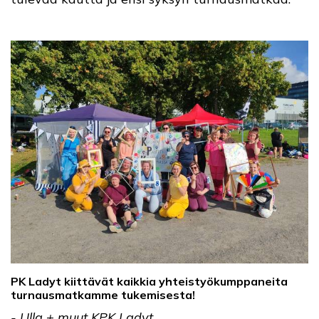
PK Ladyt kiittävät kaikkia yhteistyökumppaneita
turnausmatkamme tukemisesta!
- Ulla + muut KPK Ladyt